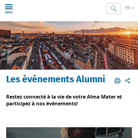
FR
MENU
Les événements Alumni
Psycho
PSYTC
FR
Bas de page
Évènements
Restez connecté à la vie de votre Alma Mater et
participez à nos événements!