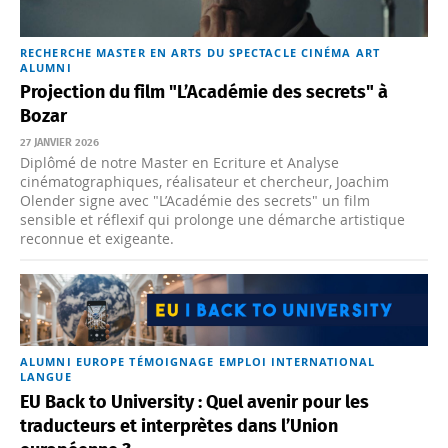
RECHERCHE
MASTER EN ARTS DU SPECTACLE
CINÉMA
ART
ALUMNI
Projection du film "L’Académie des secrets" à
Bozar
27 JANVIER 2026
Diplômé de notre Master en Ecriture et Analyse
cinématographiques, réalisateur et chercheur, Joachim
Olender signe avec "L’Académie des secrets" un film
sensible et réflexif qui prolonge une démarche artistique
reconnue et exigeante.
ALUMNI
EUROPE
TÉMOIGNAGE
EMPLOI
INTERNATIONAL
LANGUE
EU Back to University : Quel avenir pour les
traducteurs et interprètes dans l’Union