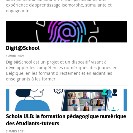
expérience d’apprentissage isomorphe, stimulante et
engageante.
Digit@School
1 AVRIL 2021
Digit@School est un projet et un dispositif visant à
développer les compétences numériques des jeunes en
Belgique, en les formant directement et en aidant les
enseignants à les former.
Schola ULB: la formation pédagogique numérique
des étudiants-tuteurs
2 MARS 2021