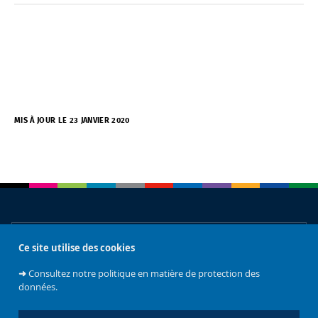
MIS À JOUR LE 23 JANVIER 2020
À propos
Ce site utilise des cookies
➜
Consultez notre politique en matière de protection des
données.
Accès rapides